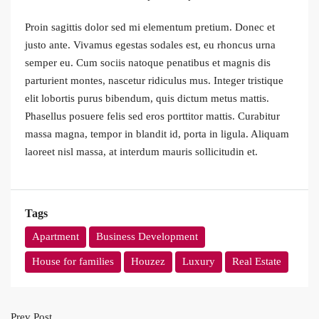
Proin sagittis dolor sed mi elementum pretium. Donec et
justo ante. Vivamus egestas sodales est, eu rhoncus urna
semper eu. Cum sociis natoque penatibus et magnis dis
parturient montes, nascetur ridiculus mus. Integer tristique
elit lobortis purus bibendum, quis dictum metus mattis.
Phasellus posuere felis sed eros porttitor mattis. Curabitur
massa magna, tempor in blandit id, porta in ligula. Aliquam
laoreet nisl massa, at interdum mauris sollicitudin et.
Tags
Apartment
Business Development
House for families
Houzez
Luxury
Real Estate
Prev Post